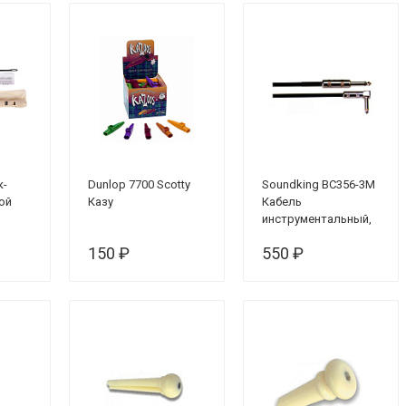
к-
Dunlop 7700 Scotty
Soundking BC356-3M
ой
Казу
Кабель
инструментальный,
прямой и угловой
150 ₽
550 ₽
коннектор, 3 м