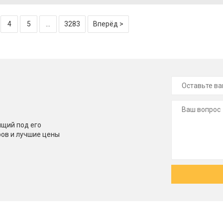
4
5
...
3283
Вперёд >
щий под его
ров и лучшие цены