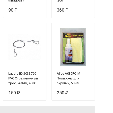
(квадрат)
[200]
90 ₽
360 ₽
Laudio BXS03S760-
Alice A039PO-M
PVC Страховочный
Полироль для
трос, 760мм, 40кг
скрипки, 50мл
150 ₽
250 ₽