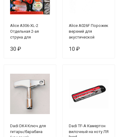
Alice A306-XL-2
Alice A026F Порожек
Отдельная 2-ая
верхний для
струна для
акустической
акустической
гитары***
30 ₽
10 ₽
гитары, 014
Dadi DK4 Ключ для
Dadi TF-A Камертон
гитары/барабана
вилочный на ноту ЛЯ