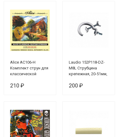
Alice AC106-H
Laudio 152P118-DZ-
Комплект струн для
M8L Струбцина
классической
крепежная, 20-51мм,
гитары, нейлон,
М8
210 ₽
200 ₽
посеребренная медь