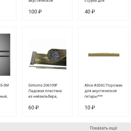
акустической
струна для
гитары
акустической
100 ₽
40 ₽
гитары, 023
55-3M
Sintoms 206109F
Alice A026C Порожек
Ладовая пластина
для акустической
ный,
из нейзильбера,
гитары***
ширина 2,0 мм,
60 ₽
10 ₽
фабричная упаковка
Показать ещё