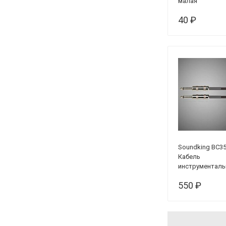
малая
40 ₽
Soundking BC3
Кабель
инструменталь
3 м
550 ₽