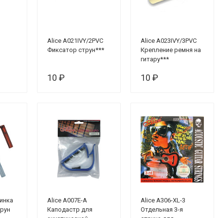
Alice A021IVY/2PVC
Alice A023IVY/3PVC
Фиксатор струн***
Крепление ремня на
гитару***
10 ₽
10 ₽
инка
Alice A007E-A
Alice A306-XL-3
трун
Каподастр для
Отдельная 3-я