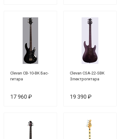
Clevan CB-10-BK Бас-
Clevan CSA-22-SBK
гитара
Электрогитара
17 960 ₽
19 390 ₽