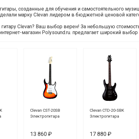
гитары, созданные для обучения и самостоятельного музи
сделали марку Clevan лидером в бюджетной ценовой катег
гитару Clevan? Ваш выбор верен! За небольшую стоимость
тернет-магазин Polysound.ru. предлагает широкий выбор 
BK
Clevan CST-20SB
Clevan CTD-20-SBK
а
Электрогитара
Электрогитара
13 860 ₽
17 880 ₽