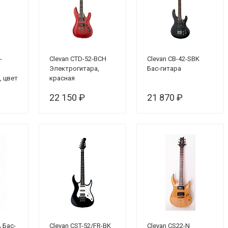
-
Clevan CTD-52-BCH
Clevan CB-42-SBK
Электрогитара,
Бас-гитара
, цвет
красная
22 150 ₽
21 870 ₽
 Бас-
Clevan CST-52/FR-BK
Clevan CS22-N