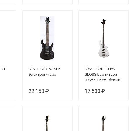
-BCH
Clevan CTD-52-SBK
Clevan CBB-10-PW-
Электрогитара
GLOSS Бас-гитара
Clevan, цвет - белый
перламутр
22 150 ₽
17 500 ₽