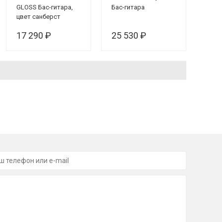
GLOSS Бас-гитара,
Бас-гитара
цвет санберст
17 290 ₽
25 530 ₽