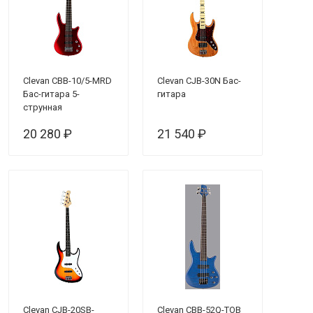
Clevan CBB-10/5-MRD
Clevan CJB-30N Бас-
Бас-гитара 5-
гитара
струнная
20 280 ₽
21 540 ₽
Clevan CJB-20SB-
Clevan CBB-52Q-TOB