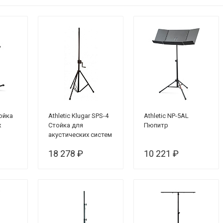
тойка
Athletic Klugar SPS-4
Athletic NP-5AL
х
Стойка для
Пюпитр
акустических систем
18 278 ₽
10 221 ₽