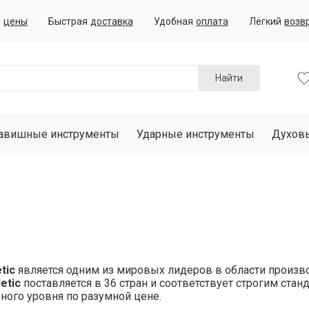
е
цены
Быстрая
доставка
Удобная
оплата
Лёгкий
возв
Найти
авишные инструменты
Ударные инструменты
Духов
etic
является одним из мировых лидеров в области произв
letic
поставляется в 36 стран и соответствует строгим стан
ного уровня по разумной цене.