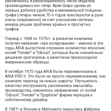
увеличилось и разнообразилось число моделей,
производимых ею гитар. Араи Широ одним из
первых добился удобства и минимальной толщины
грифа (гитары начала 70-х годов чувствуются в руке
очень современно) за счет улучшения системы
анкера, решив проблему кривых и прогнутых
грифов.
Период с 1968 по 1975гг. в развитии компании
получил название «эра копирования» - именно в эти
годы ARIA выпустила огромное количество японских
копий "Fender" и "Gibson", которые были значительно
дешевле оригиналов, а качеством превосходили
американские образцы.
В октябре 1975 года ARIA была переименована в
ARIA PRO II. Это было не просто переименование, оно
означало переход на новые широты. Улучшилось
качество инструмента, увеличились масштабы
производства, сменилось направление: от копий
"Gibson", "Fender" и "Epiphone" фирма перешла к
собственному дизайну.
В 1987г в Японии в Матсумото закрылась фабрика