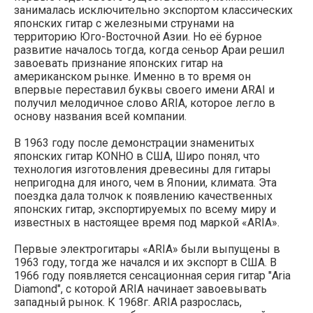
занималась исключительно экспортом классических
японских гитар с железными струнами на
территорию Юго-Восточной Азии. Но её бурное
развитие началось тогда, когда сеньор Араи решил
завоевать признание японских гитар на
американском рынке. Именно в то время он
впервые переставил буквы своего имени ARAI и
получил мелодичное слово ARIA, которое легло в
основу названия всей компании.
В 1963 году после демонстрации знаменитых
японских гитар KONHO в США, Широ понял, что
технология изготовления древесины для гитары
непригодна для иного, чем в Японии, климата. Эта
поездка дала толчок к появлению качественных
японских гитар, экспортируемых по всему миру и
известных в настоящее время под маркой «ARIA».
Первые электрогитары «ARIA» были выпущены в
1963 году, тогда же начался и их экспорт в США. В
1966 году появляется сенсационная серия гитар "Aria
Diamond", с которой ARIA начинает завоевывать
западный рынок. К 1968г. ARIA разрослась,