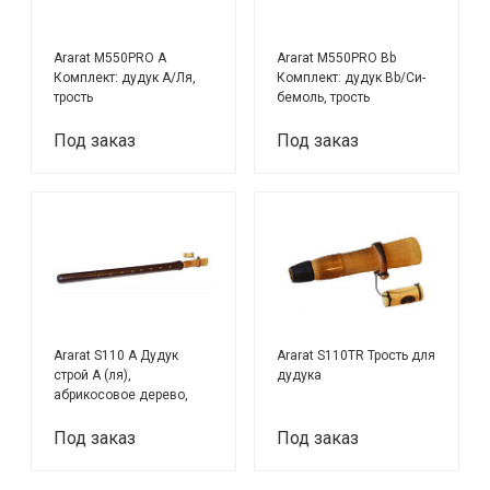
Ararat M550PRO А
Ararat M550PRO Bb
Комплект: дудук А/Ля,
Комплект: дудук Bb/Си-
трость
бемоль, трость
Под заказ
Под заказ
Ararat S110 A Дудук
Ararat S110TR Трость для
строй A (ля),
дудука
абрикосовое дерево,
трость в комплекте
Под заказ
Под заказ