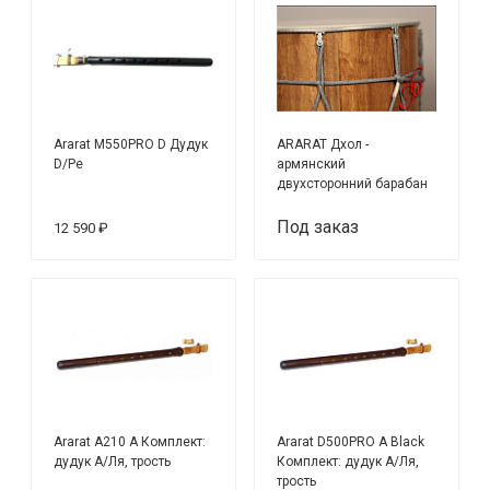
Ararat M550PRO D Дудук
ARARAT Дхол -
D/Ре
армянский
двухсторонний барабан
Под заказ
12 590 ₽
Ararat A210 А Комплект:
Ararat D500PRO А Black
дудук А/Ля, трость
Комплект: дудук А/Ля,
трость