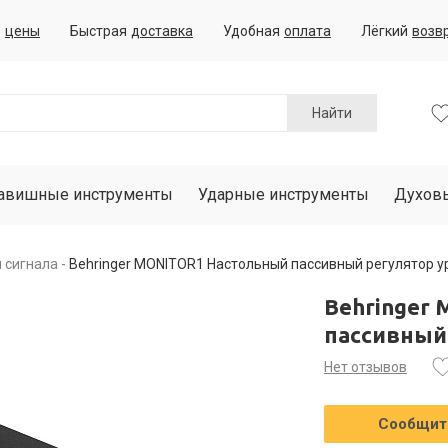
е
цены
Быстрая
доставка
Удобная
оплата
Лёгкий
возв
Найти
авишные инструменты
Ударные инструменты
Духов
 сигнала
Behringer MONITOR1 Настольный пассивный регулятор у
Behringer
пассивный
Нет отзывов
Сообщить