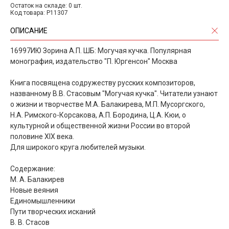
Остаток на складе: 0 шт.
Код товара: P11307
ОПИСАНИЕ
16997ИЮ Зорина А.П. ШБ: Могучая кучка. Популярная
монография, издательство "П. Юргенсон" Москва
Книга посвящена содружеству русских композиторов,
названному В.В. Стасовым "Могучая кучка". Читатели узнают
о жизни и творчестве М.А. Балакирева, М.П. Мусоргского,
Н.А. Римского-Корсакова, А.П. Бородина, Ц.А. Кюи, о
культурной и общественной жизни России во второй
половине XIX века.
Для широкого круга любителей музыки.
Содержание:
М. А. Балакирев
Новые веяния
Единомышленники
Пути творческих исканий
В. В. Стасов