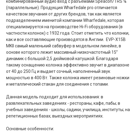
комбинированный аудио вход с разъемами Speacon/TRS ¼
(параллельные). Продукция Wharfedale pro отличается
качеством звучания от других брендов, так как является
подразделением именитой компании Wharfedale, которая
специализируется на производстве Hi-Fi оборудования (в
частности колонок) с 1932 года. Стоит отметить что колонки,
как и все составляющие производятся в Англии. EVP-X15B
MKII самый маленький сабвуфер в модельном линейке, в
основе которого лежит массивный низкочастотный 15”
динамик с большой 2,5 дюймовой катушкой. Благодаря
такому оснащению колонка эффективно звучит в диапазоне
от 40 до 250 Гц и выдает сочный, наполненный звук
мощностью в 400 Вт. Также колонка имеет резиновые ножки
и металлический стакан для соединения с топами.
Данная модель подходит для использования: в
развлекательных заведениях - рестораны, кафе, пабы; в
учебных заведениях - школы, садики, училища, институты; на
репетиционных базах; выездных мероприятиях.
Основные особенности: