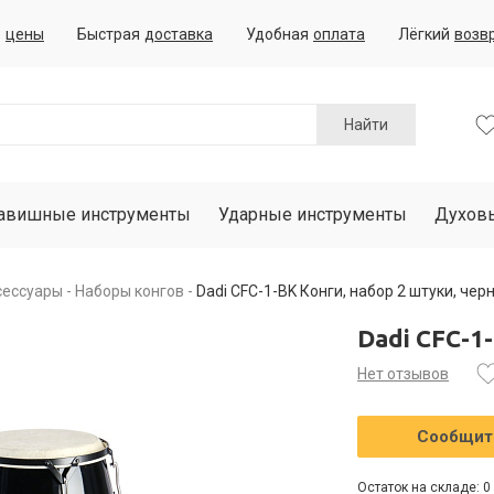
е
цены
Быстрая
доставка
Удобная
оплата
Лёгкий
возв
Найти
авишные инструменты
Ударные инструменты
Духов
сессуары
Наборы конгов
Dadi CFC-1-BK Конги, набор 2 штуки, чер
Dadi CFC-1
Нет отзывов
Сообщить
Остаток на складе: 0 