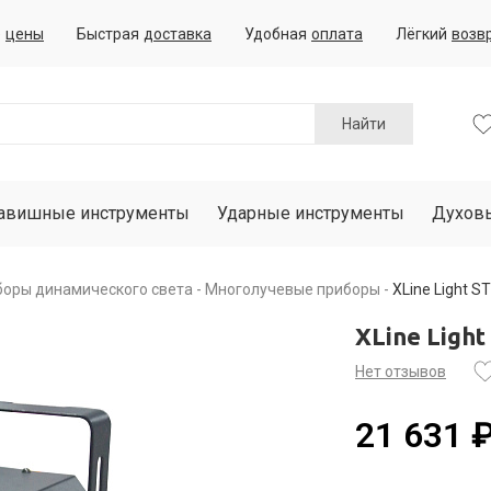
е
цены
Быстрая
доставка
Удобная
оплата
Лёгкий
возв
Найти
авишные инструменты
Ударные инструменты
Духов
боры динамического света
Многолучевые приборы
XLine Light 
XLine Lig
Нет отзывов
21 631 