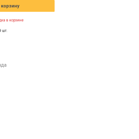
 корзину
ка в корзине
9 шт.
нда