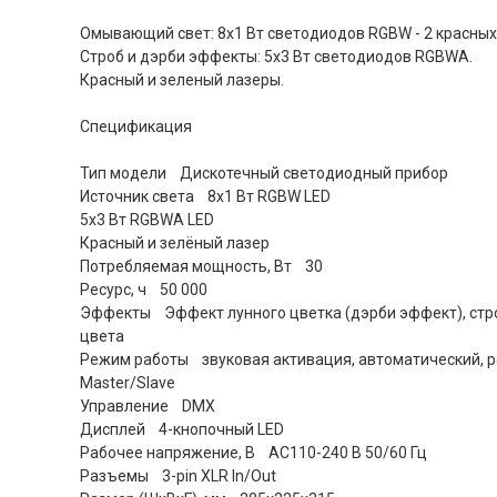
Омывающий свет: 8х1 Вт светодиодов RGBW - 2 красных, 
Строб и дэрби эффекты: 5х3 Вт светодиодов RGBWA.
Красный и зеленый лазеры.
Спецификация
Тип модели Дискотечный светодиодный прибор
Источник света 8x1 Вт RGBW LED
5x3 Вт RGBWA LED
Красный и зелёный лазер
Потребляемая мощность, Вт 30
Ресурс, ч 50 000
Эффекты Эффект лунного цветка (дэрби эффект), стро
цвета
Режим работы звуковая активация, автоматический, ре
Master/Slave
Управление DMX
Дисплей 4-кнопочный LED
Рабочее напряжение, В AC110-240 В 50/60 Гц
Разъемы 3-pin XLR In/Out