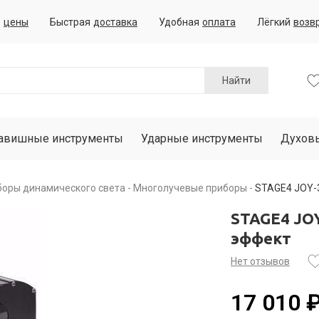
е
цены
Быстрая
доставка
Удобная
оплата
Лёгкий
возв
Найти
авишные инструменты
Ударные инструменты
Духов
боры динамического света
Многолучевые приборы
STAGE4 JOY-
STAGE4 JO
эффект
Нет отзывов
17 010 