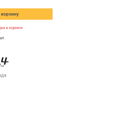
 корзину
ка в корзине
шт.
нда