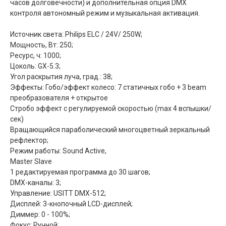
часов долговечности) и дополнительная опция DMX
контроля автономный режим и музыкальная активация.
Источник света: Philips ELC / 24V/ 250W;
Мощность, Вт: 250;
Ресурс, ч: 1000;
Цоколь: GX-5.3;
Угол раскрытия луча, град.: 38;
Эффекты: Гобо/эффект колесо: 7 статичных гобо + 3 beam
преобразователя + открытое
Стробо эффект с регулируемой скоростью (max 4 вспышки/
сек)
Вращающийся параболический многоцветный зеркальный
рефлектор;
Режим работы: Sound Active,
Master Slave
1 редактируемая программа до 30 шагов;
DMX-каналы: 3;
Управление: USITT DMX-512;
Дисплей: 3-кнопочный LCD-дисплей;
Диммер: 0 - 100%;
Фокус: Ручной;