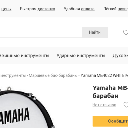
е
цены
Быстрая
доставка
Удобная
оплата
Лёгкий
возв
Найти
авишные инструменты
Ударные инструменты
Духов
 инструменты
Маршевые бас-барабаны
Yamaha MB4022 WHITE 
Yamaha MB
барабан
Нет отзывов
Сообщить