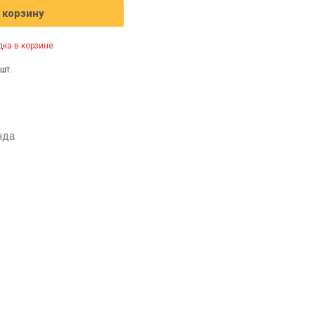
 корзину
ка в корзине
шт.
нда