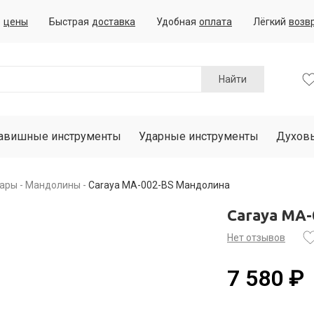
е
цены
Быстрая
доставка
Удобная
оплата
Лёгкий
возв
Найти
авишные инструменты
Ударные инструменты
Духов
уары
Мандолины
Caraya MA-002-BS Мандолина
Caraya MA
Нет отзывов
7 580 ₽