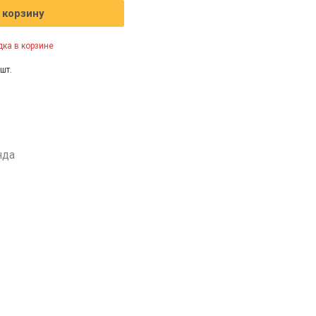
 корзину
ка в корзине
шт.
нда