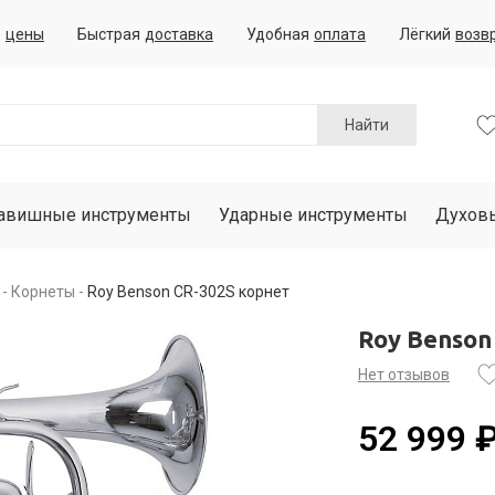
е
цены
Быстрая
доставка
Удобная
оплата
Лёгкий
возв
Найти
авишные инструменты
Ударные инструменты
Духов
Корнеты
Roy Benson CR-302S корнет
Roy Benson
Нет отзывов
52 999 