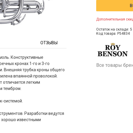
В
Дополнительная скид
Остаток на складе: 5 
Код товара: P54834
ОТЗЫВЫ
моль. Конструктивные
ечных кронах 1-го и 3-го
Все товары бре
ни. Внешняя трубка кроны общего
силена впаянной проволокой.
т отличается легким
м тембром.
к-системой.
трументов. Разработки ведутся
и хорошо известными