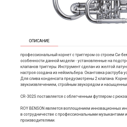
ОПИСАНИЕ
профессиональный корнет с триггером со строем Си-бе
особенности данной модели - установленные на подстро
клапанов триггеры. Инструмент сделан из желтой лату
настроя создана из нейзильбера. Окантовка раструба у
Для слива конденсата предусмотрены 2 клапана. Корне
звукоизвлечением, стройным звукорядом и насыщенны
CR-302S поставляется с облегченным футляром с рюкза
ROY BENSON является воплощением инновационных инс
в сотрудничестве с профессиональными музыкантами 
производителями.