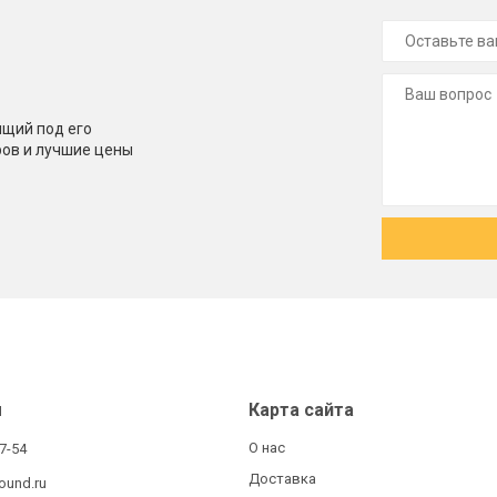
щий под его
ров и лучшие цены
ы
Карта сайта
О нас
27-54
Доставка
ound.ru