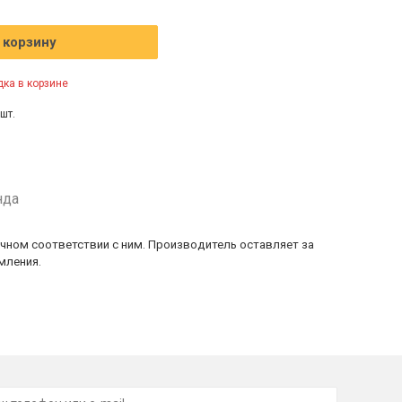
 корзину
ка в корзине
шт.
нда
очном соответствии с ним. Производитель оставляет за
мления.