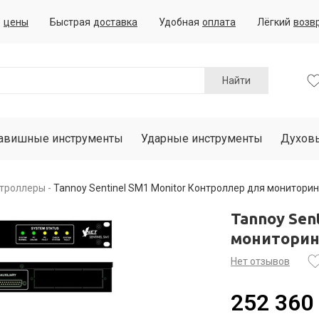
е
цены
Быстрая
доставка
Удобная
оплата
Лёгкий
возв
Найти
авишные инструменты
Ударные инструменты
Духов
нтроллеры
Tannoy Sentinel SM1 Monitor Контроллер для мониторин
Tannoy Sen
мониторинг
Нет отзывов
252 360