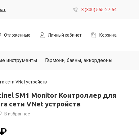
рат
8 (800) 555-27-54
Отложенные
Личный кабинет
Корзина
ые инструменты
Гармони, баяны, аккордеоны
га сети VNet устройств
tinel SM1 Monitor Контроллер для
а сети VNet устройств
В избранное
 ₽