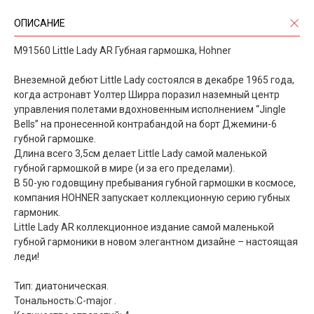
ОПИСАНИЕ
M91560 Little Lady AR Губная гармошка, Hohner
Внеземной дебют Little Lady состоялся в декабре 1965 года,
когда астронавт Уолтер Ширра поразил наземный центр
управления полетами вдохновенным исполнением “Jingle
Bells” на пронесенной контрабандой на борт Джемини-6
губной гармошке.
Длина всего 3,5см делает Little Lady самой маленькой
губной гармошкой в мире (и за его пределами).
В 50-ую годовщину пребывания губной гармошки в космосе,
компания HOHNER запускает коллекционную серию губных
гармоник.
Little Lady AR коллекционное издание самой маленькой
губной гармоники в новом элегантном дизайне – настоящая
леди!
Тип: диатоническая.
Тональность:С-major .