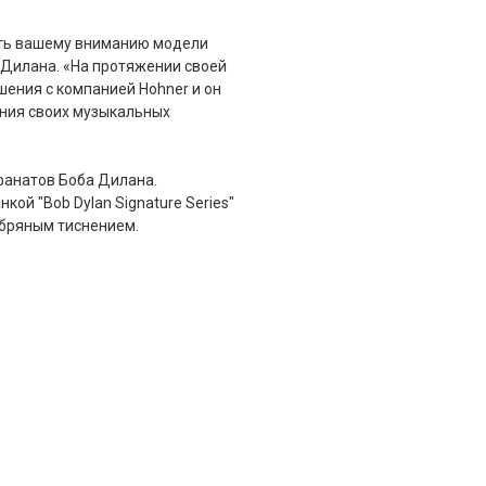
ить вашему вниманию модели
 Дилана. «На протяжении своей
ения с компанией Hohner и он
ения своих музыкальных
фанатов Боба Дилана.
ой "Bob Dylan Signature Series"
ебряным тиснением.