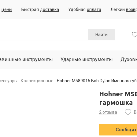
е
цены
Быстрая
доставка
Удобная
оплата
Лёгкий
возв
Найти
авишные инструменты
Ударные инструменты
Духов
сессуары
Коллекционные
Hohner M589016 Bob Dylan Именная гу
Hohner M58
гармошка
2 отзыва
В
Сообщить