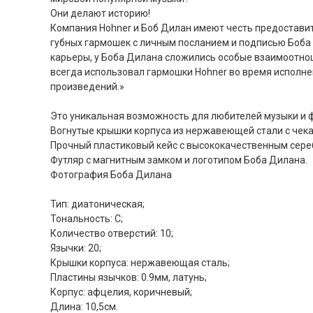
Они делают историю!
Компания Hohner и Боб Дилан имеют честь предостав
губных гармошек с личным посланием и подписью Боба
карьеры, у Боба Дилана сложились особые взаимоотнош
всегда использовал гармошки Hohner во время исполн
произведений.»
Это уникальная возможность для любителей музыки и 
Вогнутые крышки корпуса из нержавеющей стали с чеканк
Прочный пластиковый кейс с высококачественным сер
Футляр с магнитным замком и логотипом Боба Дилана.
Фотография Боба Дилана
Тип: диатоническая;
Тональность: С;
Количество отверстий: 10;
Язычки: 20;
Крышки корпуса: нержавеющая сталь;
Пластины язычков: 0.9мм, латунь;
Корпус: афцелия, коричневый;
Длина: 10,5см.