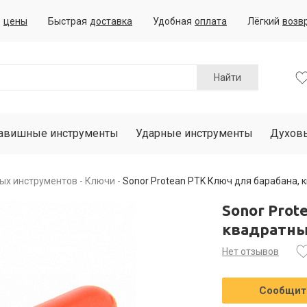
е
цены
Быстрая
доставка
Удобная
оплата
Лёгкий
возв
Найти
авишные инструменты
Ударные инструменты
Духов
ых инструментов
Ключи
Sonor Protean PTK Ключ для барабана, 
Sonor Prot
квадратны
Нет отзывов
Сообщить