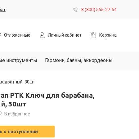
рат
8 (800) 555-27-54
Отложенные
Личный кабинет
Корзина
ые инструменты
Гармони, баяны, аккордеоны
квадратный, 30шт
ean PTK Ключ для барабана,
й, 30шт
В избранное
 о поступлении