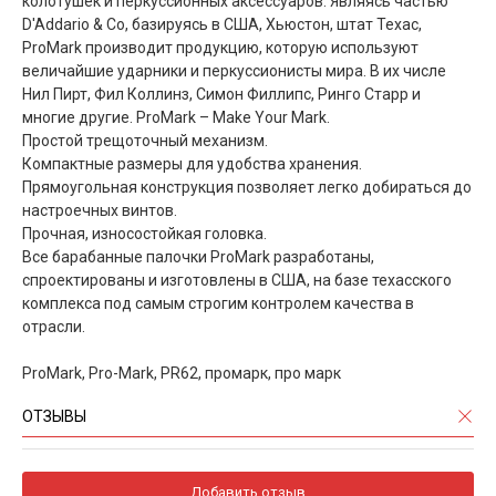
колотушек и перкуссионных аксессуаров. Являясь частью
D'Addario & Co, базируясь в США, Хьюстон, штат Техас,
ProMark производит продукцию, которую используют
величайшие ударники и перкуссионисты мира. В их числе
Нил Пирт, Фил Коллинз, Симон Филлипс, Ринго Старр и
многие другие. ProMark – Make Your Mark.
Простой трещоточный механизм.
Компактные размеры для удобства хранения.
Прямоугольная конструкция позволяет легко добираться до
настроечных винтов.
Прочная, износостойкая головка.
Все барабанные палочки ProMark разработаны,
спроектированы и изготовлены в США, на базе техасского
комплекса под самым строгим контролем качества в
отрасли.
ProMark, Pro-Mark, PR62, промарк, про марк
ОТЗЫВЫ
Добавить отзыв