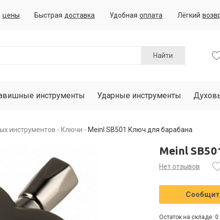
е
цены
Быстрая
доставка
Удобная
оплата
Лёгкий
возв
Найти
авишные инструменты
Ударные инструменты
Духов
ых инструментов
Ключи
Meinl SB501 Ключ для барабана
Meinl SB50
Нет отзывов
Сообщить
Остаток на складе: 0 