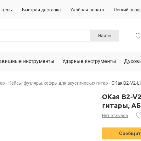
е
цены
Быстрая
доставка
Удобная
оплата
Лёгкий
возв
Найти
авишные инструменты
Ударные инструменты
Духов
тар
Кейсы, футляры, кофры для акустических гитар
ОКая B2-V2-L 
ОКая B2-V2
гитары, А
Нет отзывов
Сообщить