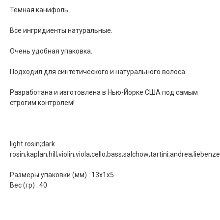
Темная канифоль.
Все ингридиенты натуральные.
Очень удобная упаковка.
Подходил для синтетического и натурального волоса.
Разработана и изготовлена в Нью-Йорке США под самым
строгим контролем!
light rosin;dark
rosin;kaplan;hill;violin;viola;cello;bass;salchow;tartini;andrea;liebenze
Размеры упаковки (мм) : 13х1х5
Вес (гр) : 40