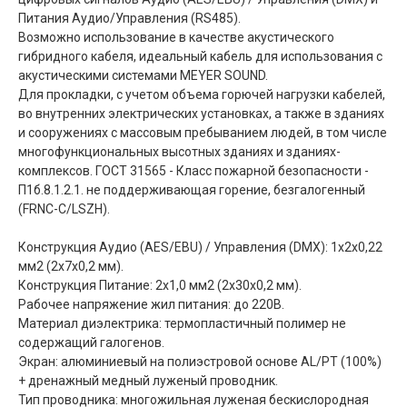
Питания Аудио/Управления (RS485).
Возможно использование в качестве акустического
гибридного кабеля, идеальный кабель для использования с
акустическими системами MEYER SOUND.
Для прокладки, с учетом объема горючей нагрузки кабелей,
во внутренних электрических установках, а также в зданиях
и сооружениях с массовым пребыванием людей, в том числе
многофункциональных высотных зданиях и зданиях-
комплексов. ГОСТ 31565 - Класс пожарной безопасности -
П1б.8.1.2.1. не поддерживающая горение, безгалогенный
(FRNC-C/LSZH).
Конструкция Аудио (AES/EBU) / Управления (DMX): 1х2x0,22
мм2 (2х7х0,2 мм).
Конструкция Питание: 2x1,0 мм2 (2х30х0,2 мм).
Рабочее напряжение жил питания: до 220В.
Материал диэлектрика: термопластичный полимер не
содержащий галогенов.
Экран: алюминиевый на полиэстровой основе AL/PT (100%)
+ дренажный медный луженый проводник.
Тип проводника: многожильная луженая бескислородная