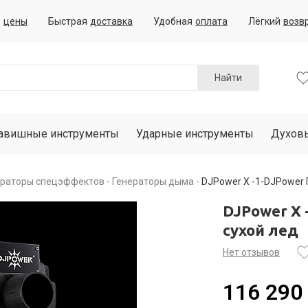
е
цены
Быстрая
доставка
Удобная
оплата
Лёгкий
возв
Найти
авишные инструменты
Ударные инструменты
Духов
ераторы спецэффектов
Генераторы дыма
DJPower X -1-DJPower 
DJPower X 
сухой лед
Нет отзывов
116 290