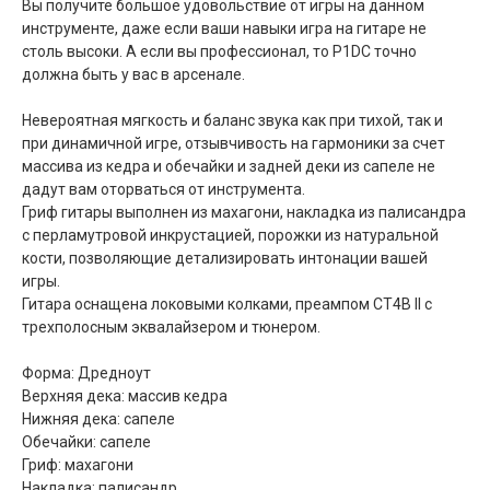
Вы получите большое удовольствие от игры на данном
инструменте, даже если ваши навыки игра на гитаре не
столь высоки. А если вы профессионал, то P1DC точно
должна быть у вас в арсенале.
Невероятная мягкость и баланс звука как при тихой, так и
при динамичной игре, отзывчивость на гармоники за счет
массива из кедра и обечайки и задней деки из сапеле не
дадут вам оторваться от инструмента.
Гриф гитары выполнен из махагони, накладка из палисандра
с перламутровой инкрустацией, порожки из натуральной
кости, позволяющие детализировать интонации вашей
игры.
Гитара оснащена локовыми колками, преампом CT4B II с
трехполосным эквалайзером и тюнером.
Форма: Дредноут
Верхняя дека: массив кедра
Нижняя дека: сапеле
Обечайки: сапеле
Гриф: махагони
Накладка: палисандр