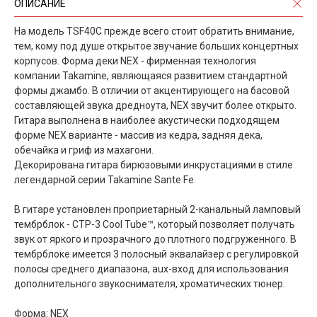
ОПИСАНИЕ
На модель TSF40C прежде всего стоит обратить внимание,
тем, кому под душе открытое звучание больших концертных
корпусов. Форма деки NEX - фирменная технология
компании Takamine, являющаяся развитием стандартной
формы джамбо. В отличии от акцентирующего на басовой
составляющей звука дредноута, NEX звучит более открыто.
Гитара выполнена в наиболее акустически подходящем
форме NEX варианте - массив из кедра, задняя дека,
обечайка и гриф из махагони.
Декорирована гитара бирюзовыми инкрустациями в стиле
легендарной серии Takamine Sante Fe.
В гитаре установлен проприетарный 2-канальный ламповый
тембрблок - CTP-3 Cool Tube™, который позволяет получать
звук от яркого и прозрачного до плотного подгруженного. В
тембрблоке имеется 3 полосный эквалайзер с регулировкой
полосы среднего диапазона, aux-вход для использования
дополнительного звукоснимателя, хроматических тюнер.
Форма: NEX