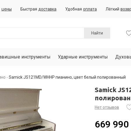
е
цены
Быстрая
доставка
Удобная
оплата
Лёгкий
возв
Найти
авишные инструменты
Ударные инструменты
Духов
ино
Samick JS121MD/WHHP пианино, цвет белый полированный
Samick JS
полирова
Нет отзывов
669 990