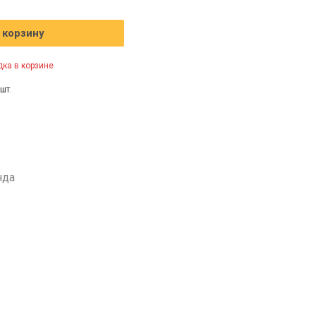
 корзину
ка в корзине
шт.
нда