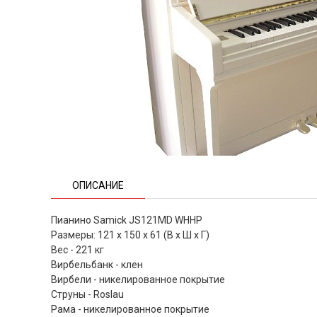
ОПИСАНИЕ
Пианино Samick JS121MD WHHP
Размеры: 121 х 150 х 61 (В х Ш х Г)
Вес - 221 кг
Вирбельбанк - клен
Вирбели - никелированное покрытие
Струны - Roslau
Рама - никелированное покрытие