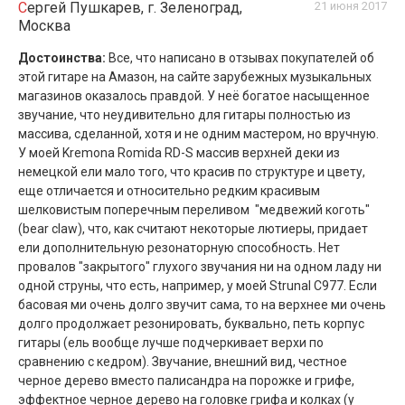
Сергей Пушкарев, г. Зеленоград,
21 июня 2017
Москва
Достоинства:
Все, что написано в отзывах покупателей об
этой гитаре на Амазон, на сайте зарубежных музыкальных
магазинов оказалось правдой. У неё богатое насыщенное
звучание, что неудивительно для гитары полностью из
массива, сделанной, хотя и не одним мастером, но вручную.
У моей Kremona Romida RD-S массив верхней деки из
немецкой ели мало того, что красив по структуре и цвету,
еще отличается и относительно редким красивым
шелковистым поперечным переливом "медвежий коготь"
(bear claw), что, как считают некоторые лютиеры, придает
ели дополнительную резонаторную способность. Нет
провалов "закрытого" глухого звучания ни на одном ладу ни
одной струны, что есть, например, у моей Strunal C977. Если
басовая ми очень долго звучит сама, то на верхнее ми очень
долго продолжает резонировать, буквально, петь корпус
гитары (ель вообще лучше подчеркивает верхи по
сравнению с кедром). Звучание, внешний вид, честное
черное дерево вместо палисандра на порожке и грифе,
эффектное черное дерево на головке грифа и колках (у