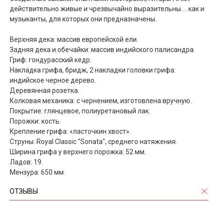
действительно живые и чрезвычайно выразительны.... как и
музыканты, для которых они предназначены.
Верхняя дека: массив европейской ели.
Задняя дека и обечайки: массив индийского палисандра.
Гриф: гондурасский кедр.
Накладка грифа, бридж, 2 накладки головки грифа:
индийское черное дерево.
Деревянная розетка.
Колковая механика: с чернением, изготовлена вручную.
Покрытие: глянцевое, полиуретановый лак.
Порожки: кость.
Крепление грифа: «ласточкин хвост».
Струны: Royal Classic "Sonata", среднего натяжения.
Ширина грифа у верхнего порожка: 52 мм.
Ладов: 19.
Мензура: 650 мм.
ОТЗЫВЫ