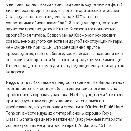
меня они полностью из черного дерева, круче чем на фото)
лишний раз говорят о том, что это гитара высокого класса.
Она отдает вложенные деньги на 300% и вполне
сопоставима с "испанками" за 2-3 тыс. долларов, которые
зачастую производятся в Китае. Kremona же полностью
европейская гитара. Современная Кремона производит
совершенно другого качества и другой конструкции гитары,
чем мы знали при СССР. Это совершенно другое
производство, ничего общего, кроме схожего названия ни с
чешской, ни с прежней болгарской продукцией не имеющее.
Я очень рад, что успел купить эту недооцененную гитару так
недорого.
Недостатки:
Как таковых, недостатков нет. На Запад гитара
поставляется в жестком облегающем кейсе, это же была
просто очень хорошая упаковка. На 4 струне, на ми 1 октавы
при неаккуратном защипывании слышен намек на
дребезжание, но, установкой струн типа D'Addario EJ46 Hard
Tension, вместо идущих с гитарой очень хороших Royal
Classic Sonata среднего натяжения (зарубежные гитаристы
используют также для этой гитары D'Addario EJ45TT и