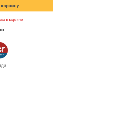
 корзину
ка в корзине
шт.
нда