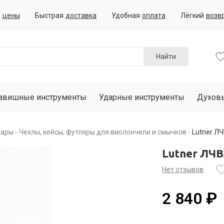
е
цены
Быстрая
доставка
Удобная
оплата
Лёгкий
возв
Найти
авишные инструменты
Ударные инструменты
Духов
уары
Чехлы, кейсы, футляры для виолончели и смычков
Lutner Л
Lutner ЛЧ
Нет отзывов
2 840 ₽