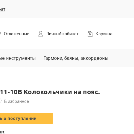
рат
Отложенные
Личный кабинет
Корзина
ые инструменты
Гармони, баяны, аккордеоны
N11-10B Колокольчики на пояс.
В избранное
 о поступлении
шт.