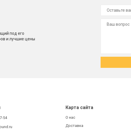
щий под его
ров и лучшие цены
ы
Карта сайта
О нас
27-54
Доставка
ound.ru