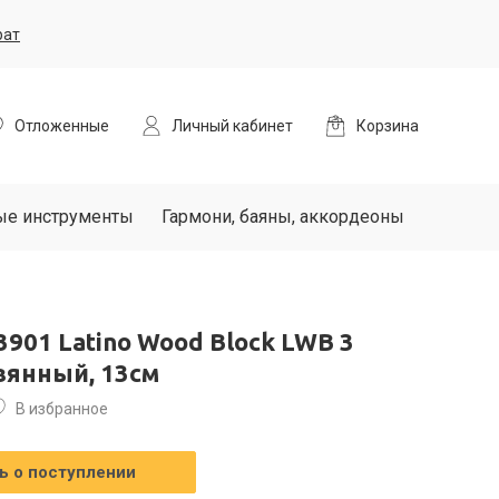
рат
Отложенные
Личный кабинет
Корзина
ые инструменты
Гармони, баяны, аккордеоны
3901 Latino Wood Block LWB 3
вянный, 13см
В избранное
 о поступлении