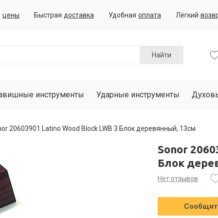
е
цены
Быстрая
доставка
Удобная
оплата
Лёгкий
возв
Найти
авишные инструменты
Ударные инструменты
Духов
or 20603901 Latino Wood Block LWB 3 Блок деревянный, 13см
Sonor 2060
Блок дере
Нет отзывов
Сообщить