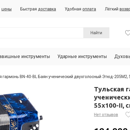
е
цены
Быстрая
доставка
Удобная
оплата
Лёгкий
возв
Найти
авишные инструменты
Ударные инструменты
Духов
я гармонь BN-40-BL Баян ученический двухголосный Этюд-205М2, 55
Тульская г
ученическ
55х100-II, 
Нет отзывов