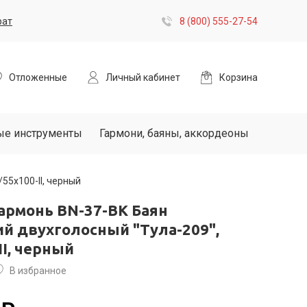
рат
8 (800) 555-27-54
Отложенные
Личный кабинет
Корзина
ые инструменты
Гармони, баяны, аккордеоны
55х100-II, черный
армонь BN-37-BK Баян
й двухголосный "Тула-209",
II, черный
В избранное