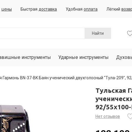
е
цены
Быстрая
доставка
Удобная
оплата
Лёгкий
возв
Найти
авишные инструменты
Ударные инструменты
Духов
я Гармонь BN-37-BK Баян ученический двухголосный "Тула-209", 92/
Тульская Г
ученически
92/55х100-
Нет отзывов