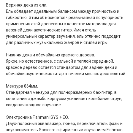
Верхняя дека из ели.
Ель обладает идеальным балансом между прочностью и
гибкостью. Этим объясняется чрезвычайная популярность
применения этой древесины в качестве материала для
верхней деки акустических гитар. Имея столь
универсальный характер звучания, ель отлично подходит
для различных музыкальных жанров и стилей игры.
Нижняя дека и обечайка из красного дерева.
Яркое, но естественное, с сильной и теплой серединой,
красное дерево остается стандартом для задней деки и
обечайки акустических гитар в течении многих десятилетий.
Мензура 864мм.
Стандартная мензура для полноразмерных бас-гитар, в
сочетании с джамбо корпусом усиливает колебание струн,
создавая мощное звучание.
Электроника Fishman ISYS + EQ.
Двух-полосный эквалайзер, тюнер, переключатель фазы и
звукосниматель Sonicore с фирменным звучанием Fishman.