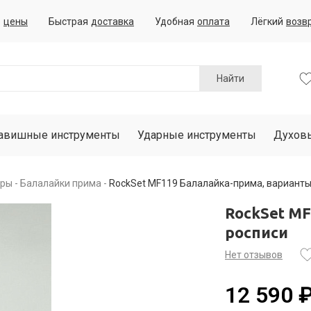
е
цены
Быстрая
доставка
Удобная
оплата
Лёгкий
возв
Найти
авишные инструменты
Ударные инструменты
Духов
ары
Балалайки прима
RockSet MF119 Балалайка-прима, варианты
RockSet M
росписи
Нет отзывов
12 590 