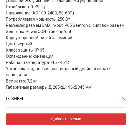
Дисплей: ЖК-дисплей с 4 клавишами управления
Стробоскоп: 0~20Гц
Напряжение: AC 100-240В, 50-60Гц
Потребляемая мощность: 250 Вт
Разъемы: разъем DMX in/out IP65 Seetronic, силовой разъем
Seetronic PowerCON True-1 in/out
Корпус: прочный литой алюминий
Цвет: черный
Класс защиты: IP 65
Охлаждение: конвекция
Рабочая температура: -15 - 45°С
Установка: подвесная (специальный двойной лира) /
напольная
Вес нетто: 7,2 кг
Габаритные размеры Д 285xШ196xВ345 мм
ОТЗЫВЫ
Добавить отзыв