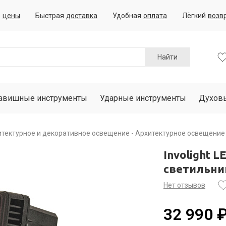
е
цены
Быстрая
доставка
Удобная
оплата
Лёгкий
возв
Найти
авишные инструменты
Ударные инструменты
Духов
итектурное и декоративное освещение
Архитектурное освещение
Involight 
светильни
Нет отзывов
32 990 