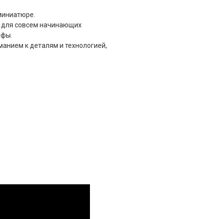
миниатюре.
к для совсем начинающих
рфы.
манием к деталям и технологией,