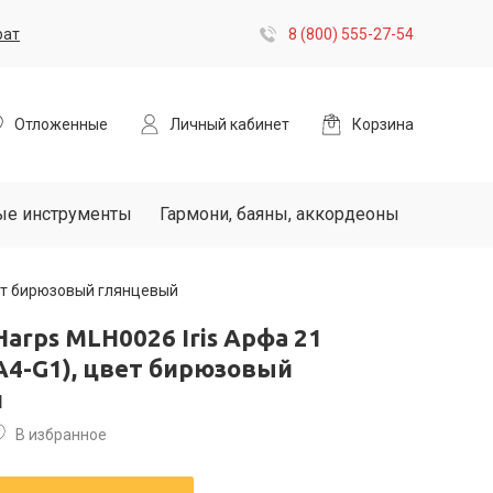
рат
8 (800) 555-27-54
Отложенные
Личный кабинет
Корзина
ые инструменты
Гармони, баяны, аккордеоны
вет бирюзовый глянцевый
Harps MLH0026 Iris Арфа 21
A4-G1), цвет бирюзовый
й
В избранное