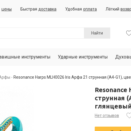
е
цены
Быстрая
доставка
Удобная
оплата
Лёгкий
возв
Найти
авишные инструменты
Ударные инструменты
Духов
Арфы
Resonance Harps MLH0026 Iris Арфа 21 струнная (A4-G1), ц
Resonance 
струнная (
глянцевы
Нет отзывов