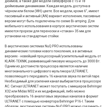
дюймов, а также две модели сабвуферов с 15 и 18
дюймовыми динамиками. Каждая модель доступна в
чёрном или белом (WH) цвете. Все модели, кроме 6”, имеют
пассивный и активный (AN) вариант исполнения, пассивные
версии могут быть подключены по схеме Bi-amping. Для
мобильного использования в корпусе акустических систем
имеются прорези для переноски и «стакан» 35 мм для
установки на стандартные стойки.
В акустических системах NuQ PRO использованы
динамические головки нового поколения, а в активных
версиях - новейший процессорный/усилительный модуль от
KLARK-TEKNIK, развивающий пиковую мощность до 3000 Вт.
Одним из достоинств процессора является наличие
многоканального цифрового мультикора ULTRANET,
позволяющего передавать 16 каналов звука по витой паре.
Необходимый для усиления канал выбирается в процессоре
АС. Сигнал ULTRANET может поступать с микшеров Behringer
X32 или Midas M32 и их модификаций, либо можно
преобразовать 16 аналоговых звуковых каналов в формат
ULTRANET с помощью конвертора Behringer P16-I. Таким
образом, акустические системы NuQ PRO можно соединить с