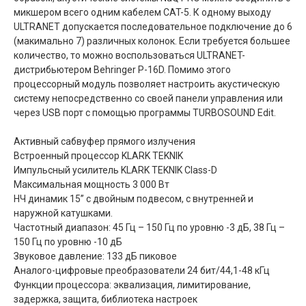
микшером всего одним кабелем CAT-5. К одному выходу
ULTRANET допускается последовательное подключение до 6
(макимально 7) различных колонок. Если требуется большее
количество, то можно воспользоваться ULTRANET-
дистрибьютером Behringer P-16D. Помимо этого
процессорный модуль позволяет настроить акустическую
систему непосредственно со своей панели управления или
через USB порт с помощью программы TURBOSOUND Edit.
Активный сабвуфер прямого излучения
Встроенный процессор KLARK TEKNIK
Импульсный усилитель KLARK TEKNIK Class-D
Макcимальная мощность 3 000 Вт
НЧ динамик 15” с двойным подвесом, с внутренней и
наружной катушками.
Частотный диапазон: 45 Гц – 150 Гц по уровню -3 дБ, 38 Гц –
150 Гц по уровню -10 дБ
Звуковое давление: 133 дБ пиковое
Аналого-цифровые преобразователи 24 бит/44,1-48 кГц
Функции процессора: эквализация, лимитирование,
задержка, защита, библиотека настроек