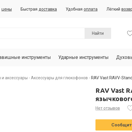
е
цены
Быстрая
доставка
Удобная
оплата
Лёгкий
возв
Найти
авишные инструменты
Ударные инструменты
Духов
 и аксессуары
Аксессуары для глюкофонов
RAV Vast RAVV-Stan
RAV Vast R
язычковог
Нет отзывов
Сообщить