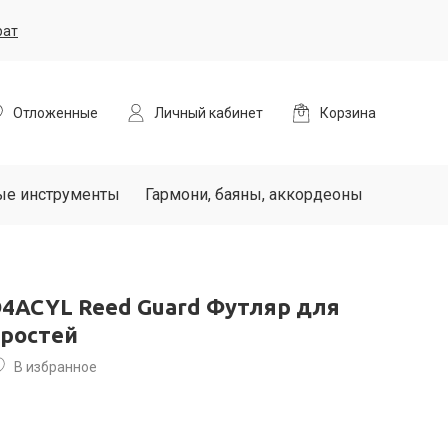
рат
Отложенные
Личный кабинет
Корзина
ые инструменты
Гармони, баяны, аккордеоны
D4ACYL Reed Guard Футляр для
тростей
В избранное