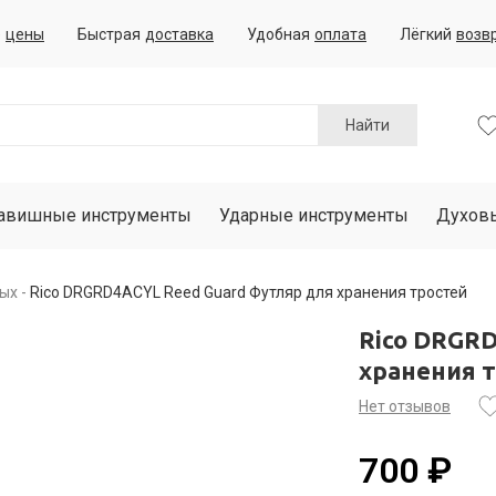
е
цены
Быстрая
доставка
Удобная
оплата
Лёгкий
возв
Найти
авишные инструменты
Ударные инструменты
Духов
вых
Rico DRGRD4ACYL Reed Guard Футляр для хранения тростей
Rico DRGR
хранения 
Нет отзывов
700 ₽