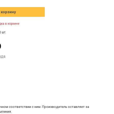
 корзину
ка в корзине
0 шт.
нда
очном соответствии с ним. Производитель оставляет за
мления.