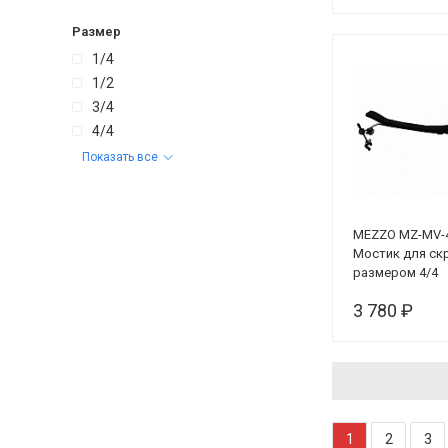
Размер
1/4
1/2
3/4
4/4
Показать все
MEZZO MZ-MV-
Мостик для ск
размером 4/4
3 780 ₽
1
2
3