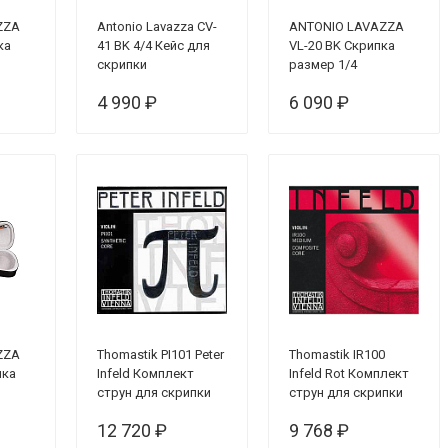
ZZA
Antonio Lavazza CV-
ANTONIO LAVAZZA
ка
41 BK 4/4 Кейс для
VL-20 BK Скрипка
скрипки
размер 1/4
йс +
прямоугольный
(КОМПЛЕКТ - кейс +
4 990 ₽
6 090 ₽
фоль)
смычок + канифоль)
ZZA
Thomastik PI101 Peter
Thomastik IR100
пка
Infeld Комплект
Infeld Rot Комплект
струн для скрипки
струн для скрипки
размером 4/4
4/4
12 720 ₽
9 768 ₽