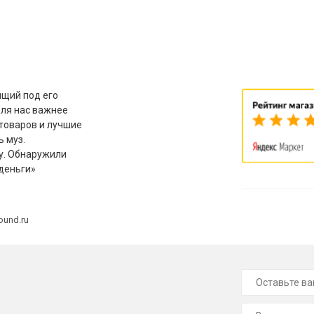
щий под его
для нас важнее
товаров и лучшие
ь муз.
у. Обнаружили
деньги»
ound.ru