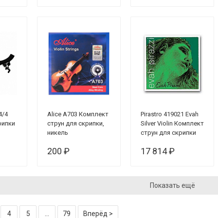
4/4
Alice A703 Комплект
Pirastro 419021 Evah
рипки
струн для скрипки,
Silver Violin Комплект
никель
струн для скрипки
(синтетика)
200 ₽
17 814 ₽
Показать ещё
4
5
...
79
Вперёд >