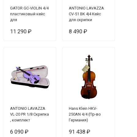
GATOR GC-VIOLIN 4/4
ANTONIO LAVAZZA
пластиковый кейс
CV-51 BK 4|4 Кейс
для
для скрипки
полноразмерной
11 290 ₽
8 490 ₽
скрипки, чёрный
ANTONIO LAVAZZA
Hans Klein HKV-
VL-20 PR 1/8 Скрипка
250AN 4/4 (Пр-во
, комплект
Германия)
(КОМПЛЕКТ
6 090 ₽
91 438 ₽
кейс+смычок+канифоль)