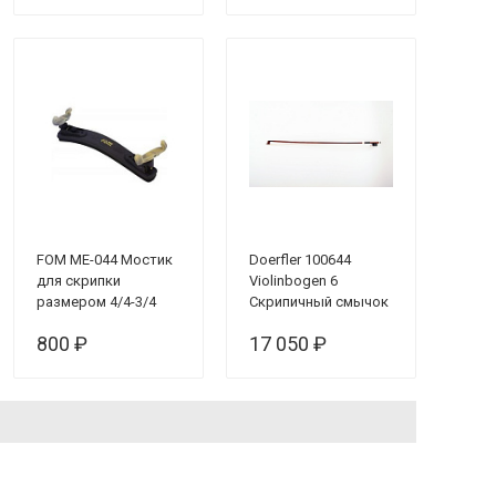
Скрипка модель
"Solist" / копия
Страдивари
FOM ME-044 Мостик
Doerfler 100644
для скрипки
Violinbogen 6
размером 4/4-3/4
Скрипичный смычок
4/4
800 ₽
17 050 ₽