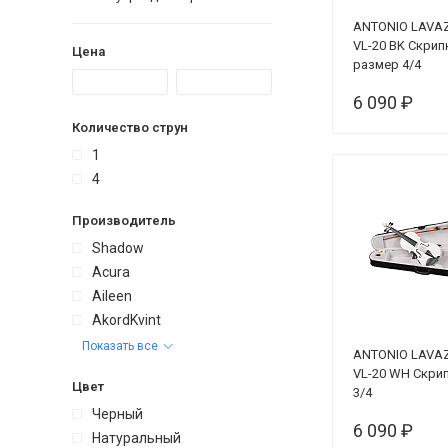
ANTONIO LAVA
VL-20 BK Скрип
Цена
размер 4/4
(КОМПЛЕКТ - ке
6 090 ₽
смычок + кани
Количество струн
1
4
Производитель
Shadow
Acura
Aileen
AkordKvint
Показать все
ANTONIO LAVA
VL-20 WH Скри
Цвет
3/4
Черный
6 090 ₽
Натуральный