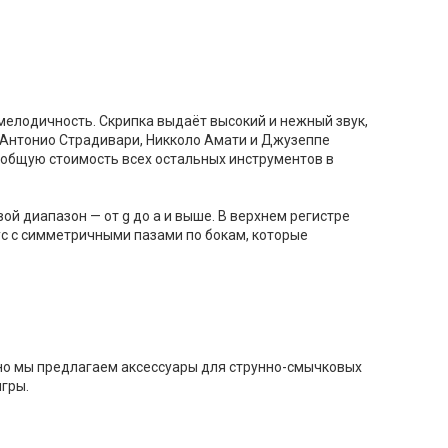
мелодичность. Скрипка выдаёт высокий и нежный звук,
— Антонио Страдивари, Никколо Амати и Джузеппе
 общую стоимость всех остальных инструментов в
овой диапазон — от g до a и выше. В верхнем регистре
пус с симметричными пазами по бокам, которые
ьно мы предлагаем аксессуары для струнно-смычковых
игры.