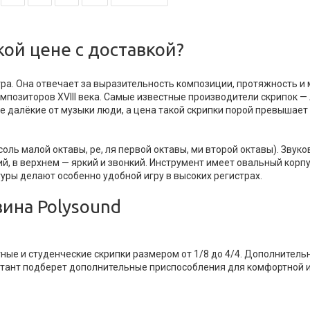
кой цене с доставкой?
а. Она отвечает за выразительность композиции, протяжность и 
омпозиторов XVIII века. Самые известные производители скрипок 
е далёкие от музыки люди, а цена такой скрипки порой превышает
(соль малой октавы, ре, ля первой октавы, ми второй октавы). Звук
кий, в верхнем — яркий и звонкий. Инструмент имеет овальный кор
уры делают особенно удобной игру в высоких регистрах.
зина Polysound
тные и студенческие скрипки размером от 1/8 до 4/4. Дополнител
льтант подберет дополнительные приспособления для комфортной 