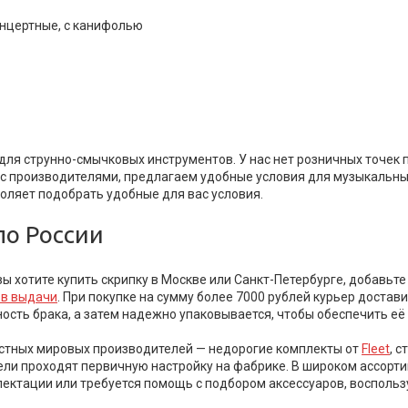
онцертные, с канифолью
для струнно-смычковых инструментов. У нас нет розничных точек 
 с производителями, предлагаем удобные условия для музыкальны
воляет подобрать удобные для вас условия.
по России
вы хотите купить скрипку в Москве или Санкт-Петербурге, добавьт
ов выдачи
. При покупке на сумму более 7000 рублей курьер достав
сть брака, а затем надежно упаковывается, чтобы обеспечить её 
вестных мировых производителей — недорогие комплекты от
Fleet
, 
дели проходят первичную настройку на фабрике. В широком ассорт
комплектации или требуется помощь с подбором аксессуаров, воспо