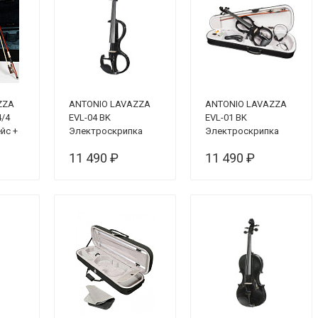
ZZA
ANTONIO LAVAZZA
ANTONIO LAVAZZA
4/4
EVL-04 BK
EVL-01 BK
йс +
Электроскрипка
Электроскрипка
фоль)
размер 4/4
11 490 ₽
11 490 ₽