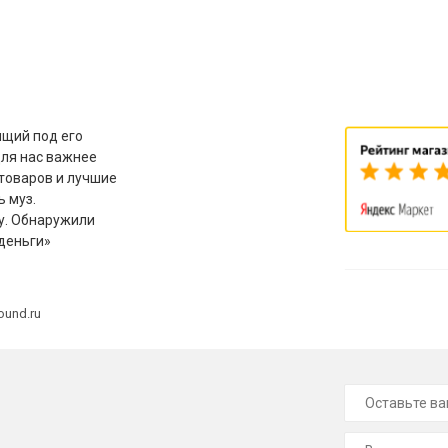
щий под его
для нас важнее
товаров и лучшие
ь муз.
у. Обнаружили
деньги»
ound.ru