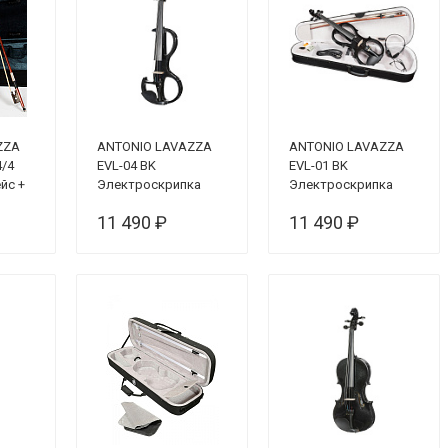
ZZA
ANTONIO LAVAZZA
ANTONIO LAVAZZA
4/4
EVL-04 BK
EVL-01 BK
йс +
Электроскрипка
Электроскрипка
фоль)
размер 4/4
11 490 ₽
11 490 ₽