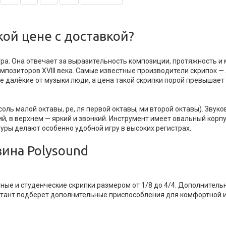
кой цене с доставкой?
а. Она отвечает за выразительность композиции, протяжность и 
омпозиторов XVIII века. Самые известные производители скрипок 
е далёкие от музыки люди, а цена такой скрипки порой превышает
(соль малой октавы, ре, ля первой октавы, ми второй октавы). Звук
кий, в верхнем — яркий и звонкий. Инструмент имеет овальный кор
уры делают особенно удобной игру в высоких регистрах.
зина Polysound
тные и студенческие скрипки размером от 1/8 до 4/4. Дополнител
льтант подберет дополнительные приспособления для комфортной 