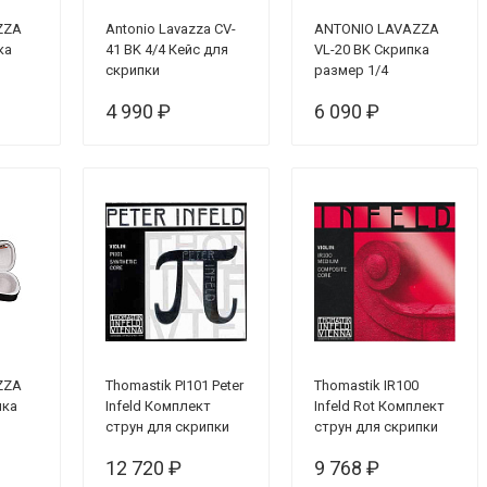
ZZA
Antonio Lavazza CV-
ANTONIO LAVAZZA
ка
41 BK 4/4 Кейс для
VL-20 BK Скрипка
скрипки
размер 1/4
йс +
прямоугольный
(КОМПЛЕКТ - кейс +
4 990 ₽
6 090 ₽
фоль)
смычок + канифоль)
ZZA
Thomastik PI101 Peter
Thomastik IR100
пка
Infeld Комплект
Infeld Rot Комплект
струн для скрипки
струн для скрипки
размером 4/4
4/4
12 720 ₽
9 768 ₽