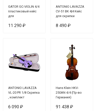
GATOR GC-VIOLIN 4/4
ANTONIO LAVAZZA
пластиковый кейс
CV-51 BK 4|4 Кейс
для
для скрипки
полноразмерной
11 290 ₽
8 490 ₽
скрипки, чёрный
ANTONIO LAVAZZA
Hans Klein HKV-
VL-20 PR 1/8 Скрипка
250AN 4/4 (Пр-во
, комплект
Германия)
(КОМПЛЕКТ
6 090 ₽
91 438 ₽
кейс+смычок+канифоль)