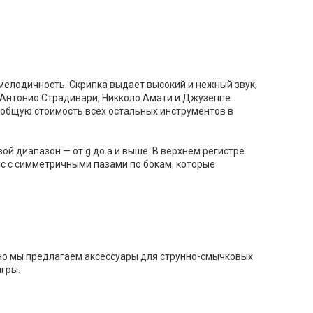
мелодичность. Скрипка выдаёт высокий и нежный звук,
— Антонио Страдивари, Никколо Амати и Джузеппе
 общую стоимость всех остальных инструментов в
овой диапазон — от g до a и выше. В верхнем регистре
пус с симметричными пазами по бокам, которые
ьно мы предлагаем аксессуары для струнно-смычковых
игры.