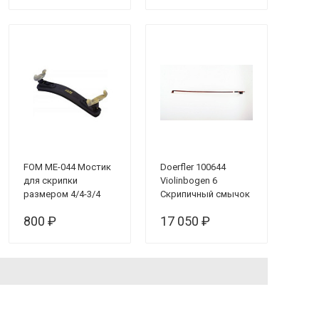
Скрипка модель
"Solist" / копия
Страдивари
FOM ME-044 Мостик
Doerfler 100644
для скрипки
Violinbogen 6
размером 4/4-3/4
Скрипичный смычок
4/4
800 ₽
17 050 ₽