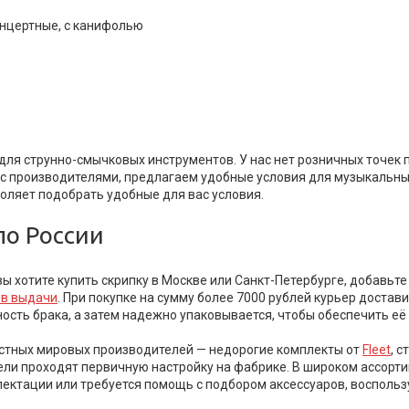
онцертные, с канифолью
для струнно-смычковых инструментов. У нас нет розничных точек 
 с производителями, предлагаем удобные условия для музыкальны
воляет подобрать удобные для вас условия.
по России
вы хотите купить скрипку в Москве или Санкт-Петербурге, добавьт
ов выдачи
. При покупке на сумму более 7000 рублей курьер достав
сть брака, а затем надежно упаковывается, чтобы обеспечить её 
вестных мировых производителей — недорогие комплекты от
Fleet
, 
дели проходят первичную настройку на фабрике. В широком ассорт
комплектации или требуется помощь с подбором аксессуаров, воспо