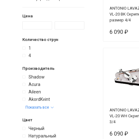
ANTONIO LAVA
VL-20 BK Скрип
Цена
размер 4/4
(КОМПЛЕКТ - ке
6 090 ₽
смычок + кани
Количество струн
1
4
Производитель
Shadow
Acura
Aileen
AkordKvint
Показать все
ANTONIO LAVA
VL-20 WH Скри
Цвет
3/4
Черный
6 090 ₽
Натуральный