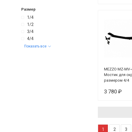
Размер
1/4
1/2
3/4
4/4
Показать все
MEZZO MZ-MV-
Мостик для ск
размером 4/4
3 780 ₽
1
2
3