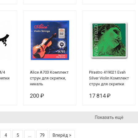
4/4
Alice A703 Комплект
Pirastro 419021 Evah
рипки
струн для скрипки,
Silver Violin Комплект
никель
струн для скрипки
(синтетика)
200 ₽
17 814 ₽
Показать ещё
4
5
...
79
Вперёд >