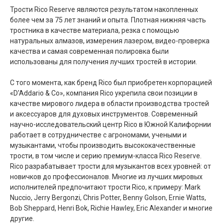
Трости Rico Reserve являются результатом накопленных
более чем за 75 лет знаний и опыта. Плотная нижняя часть
тростника в качестве материала, резка с помощью
натуральных алмазов, измерения лазером, видео-проверка
качества и самая современная полировка были
использованы для получения лучших тростей в истории.
С того момента, как бренд Rico был приобретен корпорацией
«D'Addario & Co», компания Rico укрепила свои позиции в
качестве мирового лидера в области производства тростей
и аксессуаров для духовых инструментов. Современный
научно-исследовательский центр Rico в Южной Калифорнии
работает в сотрудничестве с агрономами, учеными и
музыкантами, чтобы производить высококачественные
трости, в том числе и серию премиум-класса Rico Reserve.
Rico разрабатывает трости для музыкантов всех уровней: от
новичков до профессионалов. Многие из лучших мировых
исполнителей предпочитают трости Rico, к примеру: Mark
Nuccio, Jerry Bergonzi, Chris Potter, Benny Golson, Ernie Watts,
Bob Sheppard, Henri Bok, Richie Hawley, Eric Alexander и многие
другие.