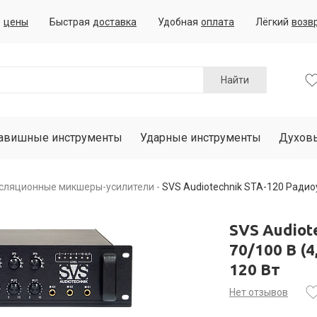
е
цены
Быстрая
доставка
Удобная
оплата
Лёгкий
возв
Найти
авишные инструменты
Ударные инструменты
Духов
сляционные микшеры-усилители
SVS Audiotechnik STA-120 Радиоуз
SVS Audiot
70/100 В (
120 Вт
Нет отзывов