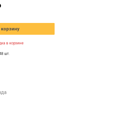
₽
 корзину
ка в корзине
48 шт.
нда