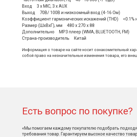
Вход 3 х MIC, 3 х AUX
Выход 70В/ 100В и низкоомный вход (4-16 Ом)
Коэффициент гармонических искажений (THD) <0.1% н
Размер (ШхВхГ), мм 480 х 270 х 88
Дополнительно MP3 плеер (WMA, BLUETOOTH, FM)
Страна-производитель Китай
Информация о товаре на сайте носит ознакомительный хара
собой право на незначительные изменения товара, его внеш
Есть вопрос по покупке?
«Мы помогаем каждому покупателю подобрать подходя
требования товар. Гарантируем высокое качество това