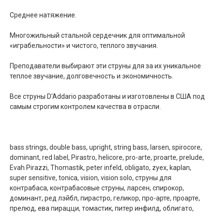
Среднее натяжение.
Многожильный стальной сердечник для оптимальной
«играбельности» и чистого, теплого звучания.
Преподаватели выбирают эти струны для за их уникальное
теплое звучание, долговечность и экономичность.
Все струны D'Addario разработаны и изготовлены в США под
самым строгим контролем качества в отрасли.
bass strings, double bass, upright, string bass, larsen, spirocore,
dominant, red label, Pirastro, helicore, pro-arte, proarte, prelude,
Evah Pirazzi, Thomastik, peter infeld, obligato, zyex, kaplan,
super sensitive, tonica, vision, vision solo, струны для
контрабаса, контрабасовые струны, ларсен, спирокор,
доминант, ред лэйбл, пирастро, геликор, про-арте, проарте,
прелюд, ева пирацци, томастик, питер инфилд, облигато,