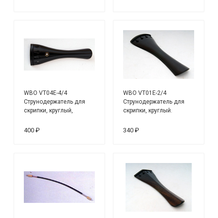
WBO VT04E-4/4
WBO VT01E-2/4
Струнодержатель для
Струнодержатель для
скрипки, круглый,
скрипки, круглый.
парижский глазок.
Материал - черное
Материал - черное
дерево.
400 ₽
340 ₽
дерево.