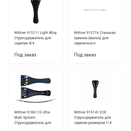
Wittner 915111 Light Alloy
Wittner 915716 Стальная
Струнодержатель для
привязь (жилка) для
скрипки 4/4
скрипичного
струнодержателя
4/4+3/4
Под заказ
Под заказ
Wittner 918611G Ultra
Wittner 915141 EOE
Multi System
Струнодержатель для
Струнодержатель для
скрипки размером 1/4
скрипки 4/4