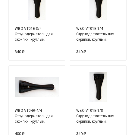
WBO VT01E-3/4
WBO VT01E-1/4
Струнодержатель для
Струнодержатель для
скрипки, круглый.
скрипки, круглый.
Материал - черное
Материал - черное
дерево.
дерево.
340 ₽
340 ₽
WBO VT04R-4/4
WBO VT01E-1/8
Струнодержатель для
Струнодержатель для
скрипки, круглый,
скрипки, круглый.
парижский глазок.
Материал - черное
Материал - палисандр.
дерево.
400 ₽
340 ₽