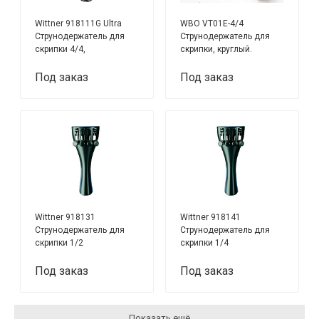
Wittner 918111G Ultra
WBO VT01E-4/4
Струнодержатель для
Струнодержатель для
скрипки 4/4,
скрипки, круглый.
углепластик, черный,
Материал - черное
позолоч. винты
дерево.
Под заказ
Под заказ
Wittner 918131
Wittner 918141
Струнодержатель для
Струнодержатель для
скрипки 1/2
скрипки 1/4
Под заказ
Под заказ
Показать ещё