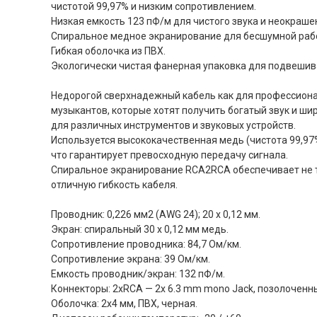
чистотой 99,97% и низким сопротивлением.
Низкая емкость 123 пФ/м для чистого звука и неокраше
Спиральное медное экранирование для бесшумной раб
Гибкая оболочка из ПВХ.
Экологически чистая фанерная упаковка для подвешив
Недорогой сверхнадежный кабель как для профессионало
музыкантов, которые хотят получить богатый звук и ш
для различных инструментов и звуковых устройств.
Используется высококачественная медь (чистота 99,97%
что гарантирует превосходную передачу сигнала.
Спиральное экранирование RCA2RCA обеспечивает не т
отличную гибкость кабеля.
Проводник: 0,226 мм2 (AWG 24); 20 x 0,12 мм.
Экран: спиральный 30 x 0,12 мм медь.
Сопротивление проводника: 84,7 Ом/км.
Сопротивление экрана: 39 Ом/км.
Емкость проводник/экран: 132 пФ/м.
Коннекторы: 2хRCA — 2х 6.3 mm mono Jack, позолоченн
Оболочка: 2х4 мм, ПВХ, черная.