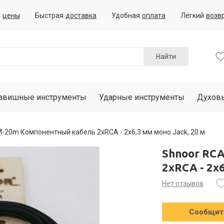
е
цены
Быстрая
доставка
Удобная
оплата
Лёгкий
возв
Найти
авишные инструменты
Ударные инструменты
Духов
-20m Компонентный кабель 2хRCA - 2х6,3 мм моно Jack, 20 м
Shnoor RC
2хRCA - 2х6
Нет отзывов
Сообщить