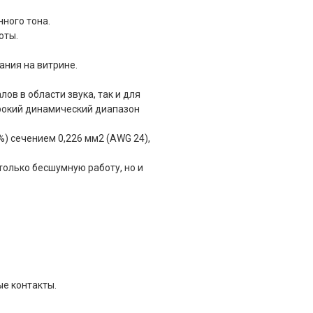
нного тона.
оты.
ания на витрине.
в в области звука, так и для
ирокий динамический диапазон
) сечением 0,226 мм2 (AWG 24),
олько бесшумную работу, но и
ые контакты.