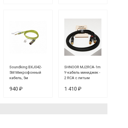
Soundking BXJ042-
SHNOOR MJ2RCA-1m
5M Микрофонный
Y-кабель миниджек -
кабель, 5м
2 RCA с литым
копусом и
940 ₽
1 410 ₽
позолоченными
контактами, 1м