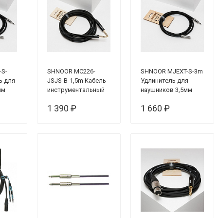
-S-
SHNOOR MC226-
SHNOOR MJEXT-S-3m
ь для
JSJS-B-1,5m Кабель
Удлинитель для
мм
инструментальный
наушников 3,5мм
male
балансный, 1.5м
male - 3,5мм female
1 390 ₽
1 660 ₽
(стерео), 3м