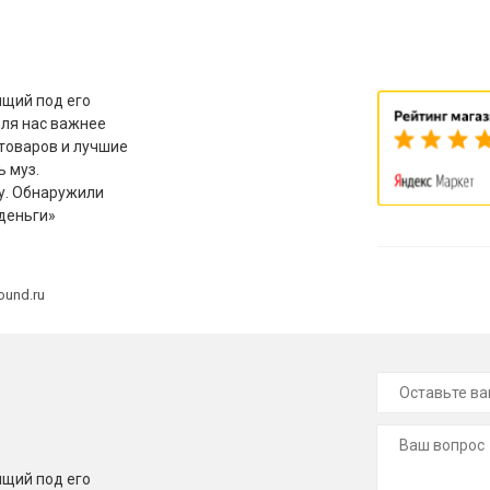
щий под его
для нас важнее
товаров и лучшие
ь муз.
у. Обнаружили
деньги»
ound.ru
щий под его