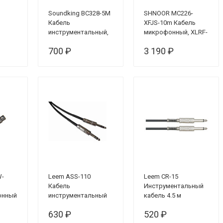
Soundking BC328-5M
SHNOOR MC226-
Кабель
XFJS-10m Кабель
инструментальный,
микрофонный, XLRF-
5 м
6.35мм стерео, 10м
700 ₽
3 190 ₽
W-
Leem ASS-110
Leem CR-15
Кабель
Инструментальный
онный
инструментальный
кабель 4.5 м
R, 7,5
6,35 мм — 6,35 мм,
630 ₽
520 ₽
стерео, 3.05 м