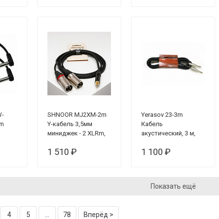
W-
SHNOOR MJ2XM-2m
Yerasov 23-3m
om
Y-кабель 3,5мм
Кабель
миниджек - 2 XLRm,
акустический, 3 м,
ьный
2м
6,3 мм
1 510 ₽
1 100 ₽
шт,
Показать ещё
4
5
...
78
Вперёд >