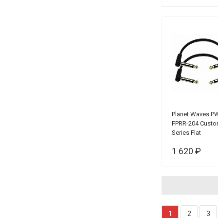
Planet Waves P
FPRR-204 Cust
Series Flat
Инструментал
1 620 ₽
патч-кабель, 2
10см
1
2
3