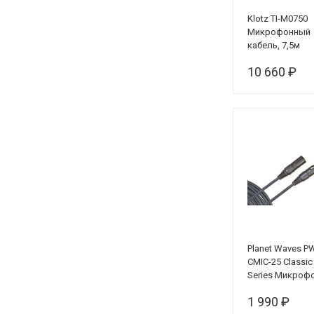
Klotz TI-M0750
Микрофонный
кабель, 7,5м
10 660 ₽
Planet Waves P
CMIC-25 Classic
Series Микроф
кабель, XLR - XL
1 990 ₽
м