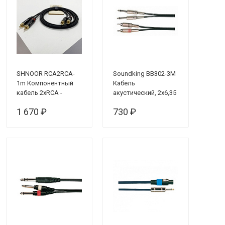
SHNOOR RCA2RCA-
Soundking BB302-3M
1m Компонентный
Кабель
кабель 2хRCA -
акустический, 2х6,35
2хRCA, 1м
мм — 2хRCA, 3 м
1 670 ₽
730 ₽