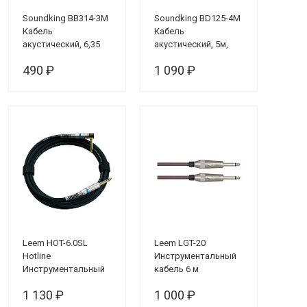
Soundking BB314-3M
Soundking BD125-4M
Кабель
Кабель
акустический, 6,35
акустический, 5м,
мм, стерео - 2х6,35
Speakon - 6.3мм
490 ₽
1 090 ₽
мм, моно, 3 м
Leem HOT-6.0SL
Leem LGT-20
Hotline
Инструментальный
Инструментальный
кабель 6 м
кабель, 6 м
1 130 ₽
1 000 ₽