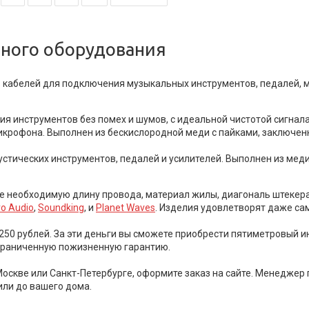
ьного оборудования
в кабелей для подключения музыкальных инструментов, педалей, 
 инструментов без помех и шумов, с идеальной чистотой сигнала
крофона. Выполнен из бескислородной меди с пайками, заключен
устических инструментов, педалей и усилителей. Выполнен из мед
е необходимую длину провода, материал жилы, диагональ штекера 
o Audio
,
Soundking
, и
Planet Waves
. Изделия удовлетворят даже са
250 рублей. За эти деньги вы сможете приобрести пятиметровый и
граниченную пожизненную гарантию.
оскве или Санкт-Петербурге, оформите заказ на сайте. Менеджер 
или до вашего дома.