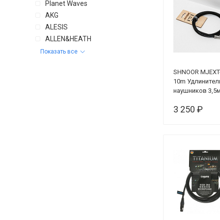
Planet Waves
AKG
ALESIS
ALLEN&HEATH
Показать все
SHNOOR MJEXT
10m Удлинител
наушников 3,5
male - 3,5мм fe
3 250 ₽
(стерео), 10м